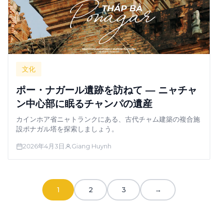
文化
ポー・ナガール遺跡を訪ねて ― ニャチャ
ン中心部に眠るチャンパの遺産
カインホア省ニャトランクにある、古代チャム建築の複合施
設ポナガル塔を探索しましょう。
2026年4月3日
Giang Huynh
1
2
3
→