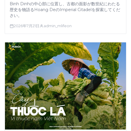
Binh Dinhの中心部に位置し、古都の面影が数世紀にわたる
歴史を物語るHoang DeのImperial Citadelを探索してくだ
さい。
2026年7月21日
admin_mlifeon