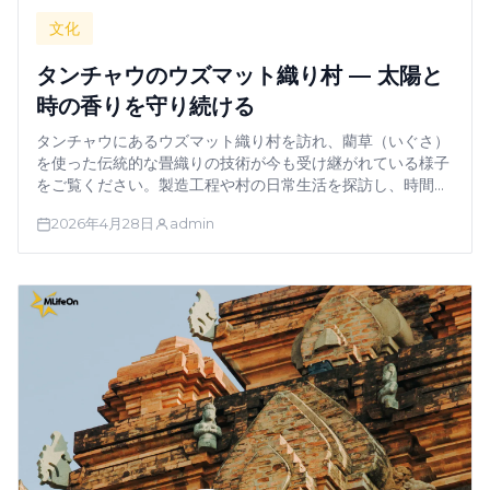
文化
タンチャウのウズマット織り村 — 太陽と
時の香りを守り続ける
タンチャウにあるウズマット織り村を訪れ、藺草（いぐさ）
を使った伝統的な畳織りの技術が今も受け継がれている様子
をご覧ください。製造工程や村の日常生活を探訪し、時間と
記憶と共に丁寧に織り込まれた一本一本の糸を通じて、メコ
2026年4月28日
admin
ンデルタの文化的景観をご体験ください。