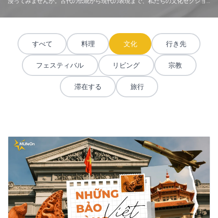
浸ってみませんか。古代の伝統から現代の表現まで、私たちの文化セクショ
ンでは、世界中の人々が意味と繋がりを生み出す多様な方法を称えます。地
元の職人、新興の文化運動、そして伝統と革新の魅力的な交わりにスポット
ライトを当てます。先住民の知識体系、現代アートのインスタレーション、
文化慣習の進化など、何に興味があっても、私たちと共に、人類共通の人間
すべて
料理
文化
行き先
性を形作る美しく複雑な世界を探求しましょう。
フェスティバル
リビング
宗教
滞在する
旅行