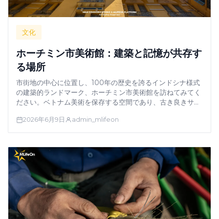
文化
ホーチミン市美術館：建築と記憶が共存す
る場所
市街地の中心に位置し、100年の歴史を誇るインドシナ様式
の建築的ランドマーク、ホーチミン市美術館を訪ねてみてく
ださい。ベトナム美術を保存する空間であり、古き良きサイ
ゴンの精神を映し出す時代を超越した優雅さを湛えた、フ
2026年6月9日
admin_mlifeon
イ・ボン・ホア邸の歴史をご堪能ください。