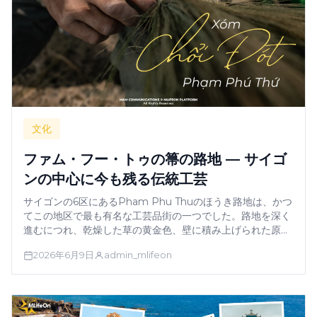
文化
ファム・フー・トゥの箒の路地 — サイゴ
ンの中心に今も残る伝統工芸
サイゴンの6区にあるPham Phu Thuのほうき路地は、かつ
てこの地区で最も有名な工芸品街の一つでした。路地を深く
進むにつれ、乾燥した草の黄金色、壁に積み上げられた原材
料の束、軒先に吊るされたほうき、そして空気中に漂う独特
2026年6月9日
admin_mlifeon
の土のような香りに包まれます。