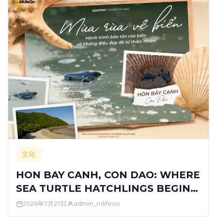
文化
HON BAY CANH, CON DAO: WHERE
SEA TURTLE HATCHLINGS BEGIN
THEIR JOURNEY TO THE OCEAN
2026年7月27日
admin_mlifeon