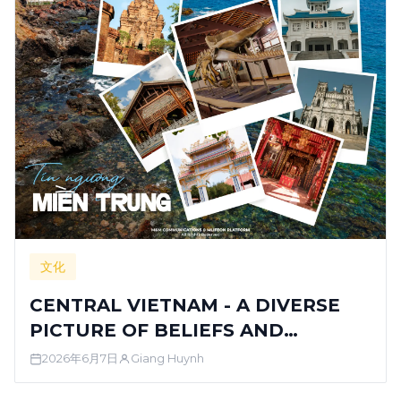
文化
CENTRAL VIETNAM - A DIVERSE
PICTURE OF BELIEFS AND
RELIGIONS
2026年6月7日
Giang Huynh