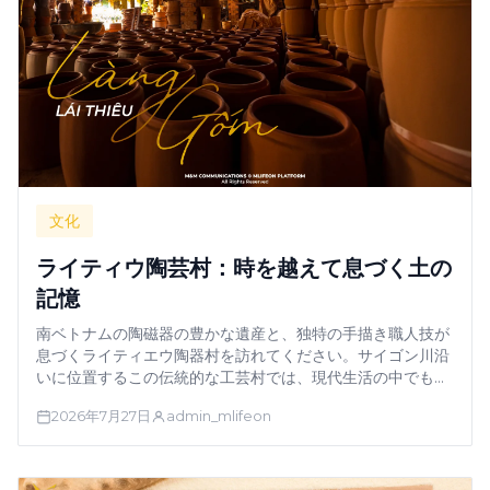
文化
ライティウ陶芸村：時を越えて息づく土の
記憶
南ベトナムの陶磁器の豊かな遺産と、独特の手描き職人技が
息づくライティエウ陶器村を訪れてください。サイゴン川沿
いに位置するこの伝統的な工芸村では、現代生活の中でも、
数世紀にわたる芸術性が今なお受け継がれ、土と火の不朽の
2026年7月27日
admin_mlifeon
精神が守られています。