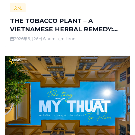
文化
THE TOBACCO PLANT – A
VIETNAMESE HERBAL REMEDY:
FROM A LIVELIHOOD CROP TO A
2026年6月26日
admin_mlifeon
FOLK CULTURAL SYMBOL