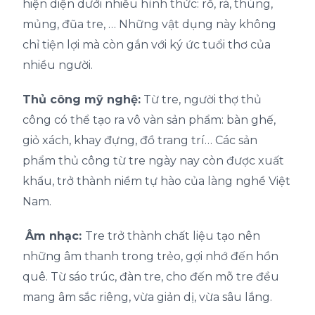
hiện diện dưới nhiều hình thức: rổ, rá, thúng,
mủng, đũa tre, … Những vật dụng này không
chỉ tiện lợi mà còn gắn với ký ức tuổi thơ của
nhiều người.
Thủ công mỹ nghệ:
Từ tre, người thợ thủ
công có thể tạo ra vô vàn sản phẩm: bàn ghế,
giỏ xách, khay đựng, đồ trang trí… Các sản
phẩm thủ công từ tre ngày nay còn được xuất
khẩu, trở thành niềm tự hào của làng nghề Việt
Nam.
Âm nhạc:
Tre trở thành chất liệu tạo nên
những âm thanh trong trẻo, gợi nhớ đến hồn
quê. Từ sáo trúc, đàn tre, cho đến mõ tre đều
mang âm sắc riêng, vừa giản dị, vừa sâu lắng.