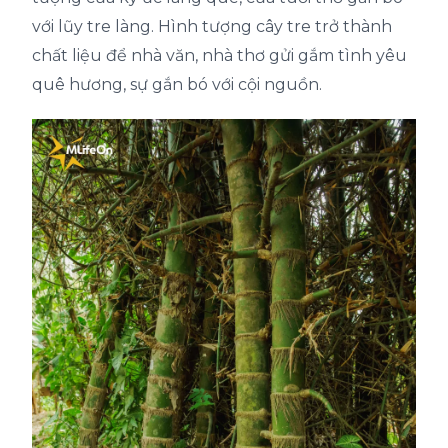
với lũy tre làng. Hình tượng cây tre trở thành
chất liệu để nhà văn, nhà thơ gửi gắm tình yêu
quê hương, sự gắn bó với cội nguồn.