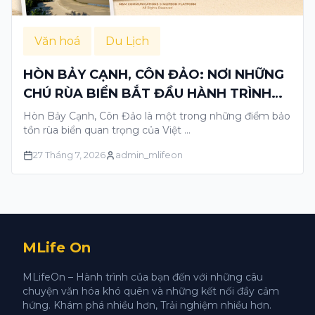
Văn hoá
Du Lịch
HÒN BẢY CẠNH, CÔN ĐẢO: NƠI NHỮNG
CHÚ RÙA BIỂN BẮT ĐẦU HÀNH TRÌNH
TRỞ VỀ BIỂN
Hòn Bảy Cạnh, Côn Đảo là một trong những điểm bảo
tồn rùa biển quan trọng của Việt …
27 Tháng 7, 2026
admin_mlifeon
MLife On
MLifeOn – Hành trình của bạn đến với những câu
chuyện văn hóa khó quên và những kết nối đầy cảm
hứng. Khám phá nhiều hơn, Trải nghiệm nhiều hơn.