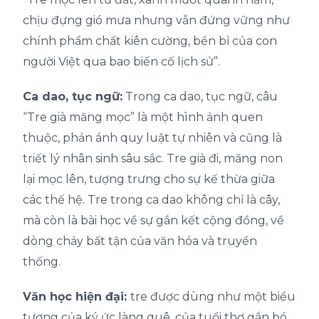
chịu đựng gió mưa nhưng vẫn đứng vững như
chính phẩm chất kiên cường, bền bỉ của con
người Việt qua bao biến cố lịch sử”.
Ca dao, tục ngữ:
Trong ca dao, tục ngữ, câu
“Tre già măng mọc” là một hình ảnh quen
thuộc, phản ánh quy luật tự nhiên và cũng là
triết lý nhân sinh sâu sắc. Tre già đi, măng non
lại mọc lên, tượng trưng cho sự kế thừa giữa
các thế hệ. Tre trong ca dao không chỉ là cây,
mà còn là bài học về sự gắn kết cộng đồng, về
dòng chảy bất tận của văn hóa và truyền
thống.
Văn học hiện đại:
tre được dùng như một biểu
tượng của ký ức
làng quê
, của tuổi thơ gắn bó