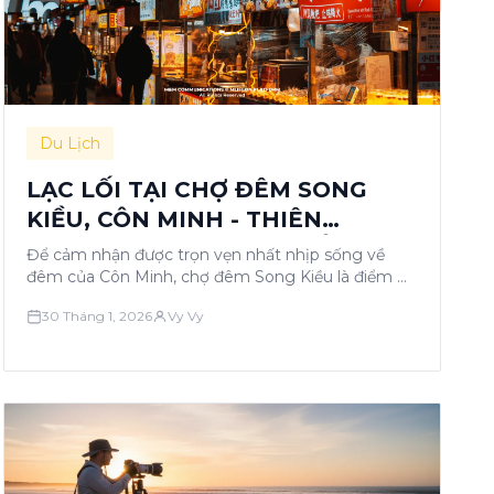
Du Lịch
LẠC LỐI TẠI CHỢ ĐÊM SONG
KIỀU, CÔN MINH - THIÊN
ĐƯỜNG ẨM THỰC ĐẦY SẮC MÀU
Để cảm nhận được trọn vẹn nhất nhịp sống về
đêm của Côn Minh, chợ đêm Song Kiều là điểm …
30 Tháng 1, 2026
Vy Vy