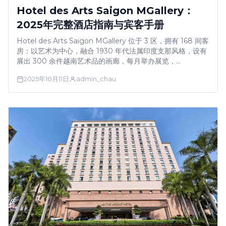
Hotel des Arts Saigon MGallery：
2025年完整酒店指南与宾客手册
Hotel des Arts Saigon MGallery 位于 3 区，拥有 168 间客
房：以艺术为中心，融合 1930 年代法属印度支那风格，设有
展出 300 余件越南艺术品的画廊，每月举办展览，
Booking.com 评分 8.7/10，隶属 MGallery Collection。设
2025年10月11日
admin_chau
有 Rooftop Social …