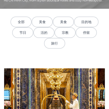
Ho Chi Minh City, from stylish boutique hotels and cozy homestays to
modern urban retreats. Each stay is more than just a place to rest—it
offers a gateway to experience the city’s vibrant lifestyle, local culture,
and unique character. Whether you are visiting for business, culinary
exploration, or a short city escape, Stay Ho Chi Minh helps you discover
全部
美食
美食
目的地
accommodations that match your travel needs and personal sense of
comfort.
节日
活的
宗教
停留
旅行