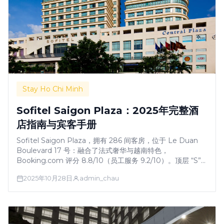
Stay Ho Chi Minh
Sofitel Saigon Plaza：2025年完整酒
店指南与宾客手册
Sofitel Saigon Plaza，拥有 286 间客房，位于 Le Duan
Boulevard 17 号：融合了法式奢华与越南特色，
Booking.com 评分 8.8/10（员工服务 9.2/10）。顶层 “S”
泳池可欣赏全景，设有水疗/蒸汽房/热水浴缸/桑拿，3 家餐厅
2025年10月28日
admin_chau
提供极佳的早餐，尽显法式殖民魅力。紧邻各领事馆、Notre
Dame（红教堂）和 Independence Palace（独立宫）。
房价 112 …