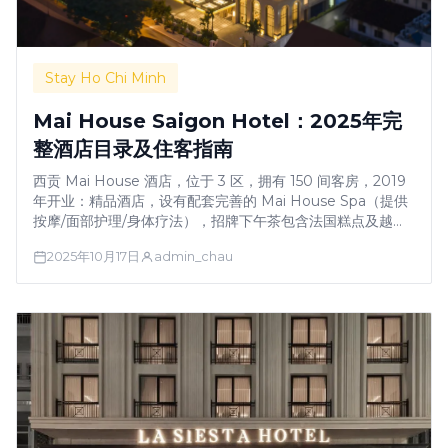
Stay Ho Chi Minh
Mai House Saigon Hotel：2025年完
整酒店目录及住客指南
西贡 Mai House 酒店，位于 3 区，拥有 150 间客房，2019
年开业：精品酒店，设有配套完善的 Mai House Spa（提供
按摩/面部护理/身体疗法），招牌下午茶包含法国糕点及越南
特色美食。Booking.com 评分 8.9/10，TripAdvisor 评分
2025年10月17日
admin_chau
4.5/5。设有屋顶泳池及酒吧，法式融合早餐极佳，大理石浴室
空间宽敞。房价每晚 100 美元起。