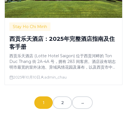
Stay Ho Chi Minh
西贡乐天酒店：2025年完整酒店指南及住
客手册
西贡乐天酒店 (Lotte Hotel Saigon) 位于西贡河畔的 Ton
Duc Thang 街 2A-4A 号，拥有 283 间客房。酒店设有胡志
明市最宽的室外泳池、异域风情花园及瀑布，以及西贡市中心
最大的泳池边休闲区。在 TripAdvisor 全球排名顶尖 1%，
2025年10月10日
admin_chau
HotelsCombined 评分 9.1/10。提供水疗/热水浴缸/桑拿服
务及 5 种餐饮选择。步行 …
1
2
→