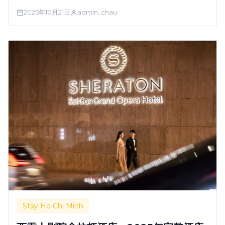
分 9.0/10（854 条评论），TripAdvisor 4,165 条评论。设有
2025年10月21日
admin_chau
Dynasty 中餐厅，早餐极佳。情侣对地理位置的评分高达
9.7/10。房价每晚 98 美元起，九月特价 40 …
Stay Ho Chi Minh