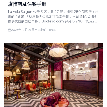
店指南及住客手册
La Vela Saigon 位于 3 区，共 27 层，拥有 280 间客房：壮
观的 48 米 P 型屋顶无边泳池可欣赏全景，MERMAID 餐厅
提供优质的自助早餐，Booking.com 评分 8.9/10（9,522 条
评论）。情侣评价位置 8.8/10。4 层设有健身房、桑拿房和
2025年10月29日
admin_chau
康养中心。免费提供早餐/WiFi/停车位。每晚 …