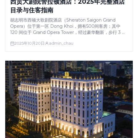
西贡大剧院舍拉顿酒店：2025年完整酒店
目录与住客指南
胡志明市西顿大歌剧院酒店（Sheraton Saigon Grand
Opera）位于第一区 Dong Khoi，拥有500间客房：其中
120 间位于 Grand Opera Tower，经过豪华翻新，步行 3 分
钟即可到达歌剧院。TripAdvisor 排名第 12/898（评分 4/5，
2025年10月20日
admin_chau
3,529 条评论）。设有提供泰式护理的 Aqua Day Spa、室外
泳池、24 …