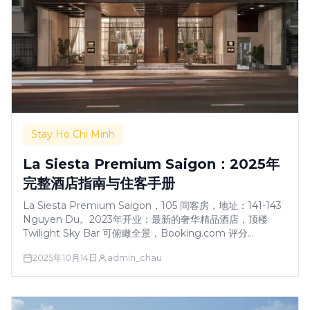
Stay Ho Chi Minh
La Siesta Premium Saigon：2025年
完整酒店指南与住客手册
La Siesta Premium Saigon，105 间客房，地址：141-143
Nguyen Du。2023年开业：最新的奢华精品酒店，顶楼
Twilight Sky Bar 可俯瞰全景，Booking.com 评分
9.0/10。配备顶楼无边泳池、极佳的早餐、水疗/健身中心，
2025年10月14日
admin_chau
房间宽敞优雅并配有高端设施，服务卓越，设施全新。房价
110 美元/晚起。