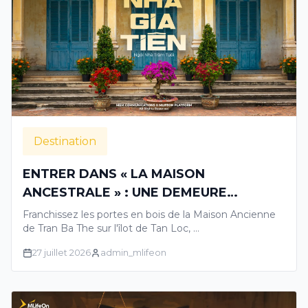
Destination
ENTRER DANS « LA MAISON
ANCESTRALE » : UNE DEMEURE
CENTENAIRE RACONTANT LES
Franchissez les portes en bois de la Maison Ancienne
HISTOIRES GLORIEUSES DU DELTA DU
de Tran Ba The sur l'îlot de Tan Loc, …
MEKONG
27 juillet 2026
admin_mlifeon