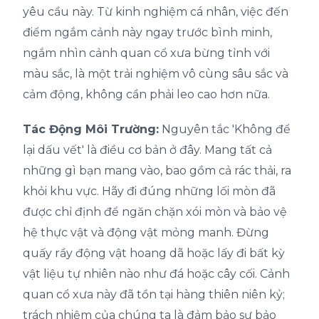
yêu cầu này. Từ kinh nghiệm cá nhân, việc đến
điểm ngắm cảnh này ngay trước bình minh,
ngắm nhìn cảnh quan cổ xưa bừng tỉnh với
màu sắc, là một trải nghiệm vô cùng sâu sắc và
cảm động, không cần phải leo cao hơn nữa.
Tác Động Môi Trường:
Nguyên tắc 'Không để
lại dấu vết' là điều cơ bản ở đây. Mang tất cả
những gì bạn mang vào, bao gồm cả rác thải, ra
khỏi khu vực. Hãy đi đúng những lối mòn đã
được chỉ định để ngăn chặn xói mòn và bảo vệ
hệ thực vật và động vật mỏng manh. Đừng
quấy rầy động vật hoang dã hoặc lấy đi bất kỳ
vật liệu tự nhiên nào như đá hoặc cây cối. Cảnh
quan cổ xưa này đã tồn tại hàng thiên niên kỷ;
trách nhiệm của chúng ta là đảm bảo sự bảo