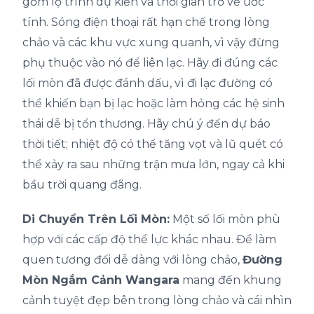
gồm lộ trình dự kiến ​​và thời gian trở về ước
tính. Sóng điện thoại rất hạn chế trong lòng
chảo và các khu vực xung quanh, vì vậy đừng
phụ thuộc vào nó để liên lạc. Hãy đi đúng các
lối mòn đã được đánh dấu, vì đi lạc đường có
thể khiến bạn bị lạc hoặc làm hỏng các hệ sinh
thái dễ bị tổn thương. Hãy chú ý đến dự báo
thời tiết; nhiệt độ có thể tăng vọt và lũ quét có
thể xảy ra sau những trận mưa lớn, ngay cả khi
bầu trời quang đãng.
Di Chuyển Trên Lối Mòn:
Một số lối mòn phù
hợp với các cấp độ thể lực khác nhau. Để làm
quen tương đối dễ dàng với lòng chảo,
Đường
Mòn Ngắm Cảnh Wangara
mang đến khung
cảnh tuyệt đẹp bên trong lòng chảo và cái nhìn