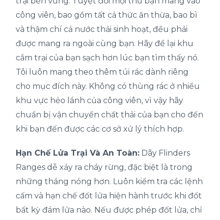
trại bền vững. Tuyệt đối mọi thứ bạn mang vào
công viên, bao gồm tất cả thức ăn thừa, bao bì
và thậm chí cả nước thải sinh hoạt, đều phải
được mang ra ngoài cùng bạn. Hãy để lại khu
cắm trại của bạn sạch hơn lúc bạn tìm thấy nó.
Tôi luôn mang theo thêm túi rác dành riêng
cho mục đích này. Không có thùng rác ở nhiều
khu vực hẻo lánh của công viên, vì vậy hãy
chuẩn bị vận chuyển chất thải của bạn cho đến
khi bạn đến được các cơ sở xử lý thích hợp.
Hạn Chế Lửa Trại Và An Toàn:
Dãy Flinders
Ranges dễ xảy ra cháy rừng, đặc biệt là trong
những tháng nóng hơn. Luôn kiểm tra các lệnh
cấm và hạn chế đốt lửa hiện hành trước khi đốt
bất kỳ đám lửa nào. Nếu được phép đốt lửa, chỉ