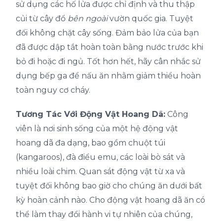
sử dụng các hố lửa được chỉ định và thu thập
củi từ cây đổ
bên ngoài
vườn quốc gia. Tuyệt
đối không chặt cây sống. Đảm bảo lửa của bạn
đã được dập tắt hoàn toàn bằng nước trước khi
bỏ đi hoặc đi ngủ. Tốt hơn hết, hãy cân nhắc sử
dụng bếp ga để nấu ăn nhằm giảm thiểu hoàn
toàn nguy cơ cháy.
Tương Tác Với Động Vật Hoang Dã:
Công
viên là nơi sinh sống của một hệ động vật
hoang dã đa dạng, bao gồm chuột túi
(kangaroos), đà điểu emu, các loài bò sát và
nhiều loài chim. Quan sát động vật từ xa và
tuyệt đối không bao giờ cho chúng ăn dưới bất
kỳ hoàn cảnh nào. Cho động vật hoang dã ăn có
thể làm thay đổi hành vi tự nhiên của chúng,