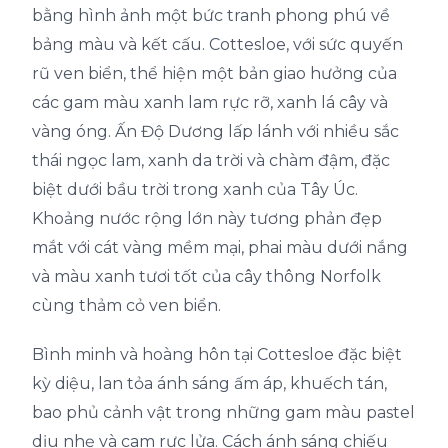
bằng hình ảnh một bức tranh phong phú về
bảng màu và kết cấu. Cottesloe, với sức quyến
rũ ven biển, thể hiện một bản giao hưởng của
các gam màu xanh lam rực rỡ, xanh lá cây và
vàng óng. Ấn Độ Dương lấp lánh với nhiều sắc
thái ngọc lam, xanh da trời và chàm đậm, đặc
biệt dưới bầu trời trong xanh của Tây Úc.
Khoảng nước rộng lớn này tương phản đẹp
mắt với cát vàng mềm mại, phai màu dưới nắng
và màu xanh tươi tốt của cây thông Norfolk
cùng thảm cỏ ven biển.
Bình minh và hoàng hôn tại Cottesloe đặc biệt
kỳ diệu, lan tỏa ánh sáng ấm áp, khuếch tán,
bao phủ cảnh vật trong những gam màu pastel
dịu nhẹ và cam rực lửa. Cách ánh sáng chiếu