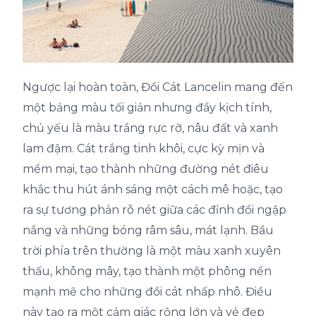
Ngược lại hoàn toàn, Đồi Cát Lancelin mang đến
một bảng màu tối giản nhưng đầy kịch tính,
chủ yếu là màu trắng rực rỡ, nâu đất và xanh
lam đậm. Cát trắng tinh khôi, cực kỳ mịn và
mềm mại, tạo thành những đường nét điêu
khắc thu hút ánh sáng một cách mê hoặc, tạo
ra sự tương phản rõ nét giữa các đỉnh đồi ngập
nắng và những bóng râm sâu, mát lạnh. Bầu
trời phía trên thường là một màu xanh xuyên
thấu, không mây, tạo thành một phông nền
mạnh mẽ cho những đồi cát nhấp nhô. Điều
này tạo ra một cảm giác rộng lớn và vẻ đẹp