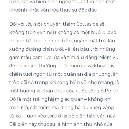
biển, cát và biểu hiện nghệ thuật tạo nên một
khoảnh khắc văn hóa thực sự độc đáo.
Đối với tôi, một chuyến thăm Cottesloe sẽ
không trọn vẹn nếu không có một buổi đi dạo
nhàn nhã dọc theo bờ biển, ngắm mặt trời lặn
xuống đường chân trời, vẽ lên bầu trời những
gam màu cam rực lửa và tím dịu dàng. Niềm vui
đơn giản khi thưởng thức món cá và khoai tây
chiên tươi ngon từ một quán ăn địa phương, ăn
trên bãi cỏ trong khi sóng biển vỗ nhẹ nhàng, là
một hương vị chân thực của cuộc sống ở Perth.
Đó là một trải nghiệm giác quan – không khí
mặn mà, cát mềm mại, tiếng hải âu văng vẳng
từ xa – luôn kéo tôi trở lại bờ biển hấp dẫn này.
Bãi biển này thực sự là hình ảnh thu nhỏ của