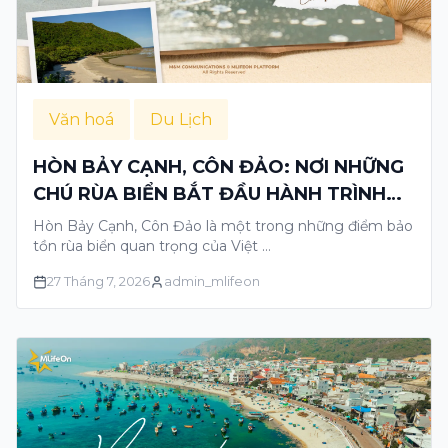
Văn hoá
Du Lịch
HÒN BẢY CẠNH, CÔN ĐẢO: NƠI NHỮNG
CHÚ RÙA BIỂN BẮT ĐẦU HÀNH TRÌNH
TRỞ VỀ BIỂN
Hòn Bảy Cạnh, Côn Đảo là một trong những điểm bảo
tồn rùa biển quan trọng của Việt …
27 Tháng 7, 2026
admin_mlifeon