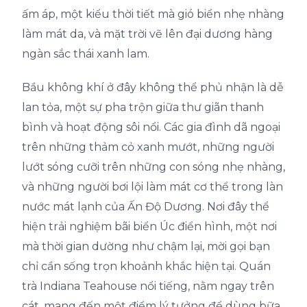
ấm áp, một kiểu thời tiết mà gió biển nhẹ nhàng
làm mát da, và mặt trời vẽ lên đại dương hàng
ngàn sắc thái xanh lam.
Bầu không khí ở đây không thể phủ nhận là dễ
lan tỏa, một sự pha trộn giữa thư giãn thanh
bình và hoạt động sôi nổi. Các gia đình dã ngoại
trên những thảm cỏ xanh mướt, những người
lướt sóng cưỡi trên những con sóng nhẹ nhàng,
và những người bơi lội làm mát cơ thể trong làn
nước mát lạnh của Ấn Độ Dương. Nơi đây thể
hiện trải nghiệm bãi biển Úc điển hình, một nơi
mà thời gian dường như chậm lại, mời gọi bạn
chỉ cần sống trọn khoảnh khắc hiện tại. Quán
trà Indiana Teahouse nổi tiếng, nằm ngay trên
cát, mang đến một điểm lý tưởng để dùng bữa