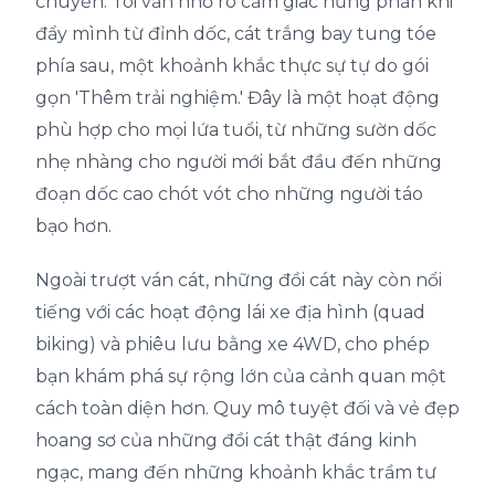
chuyển. Tôi vẫn nhớ rõ cảm giác hưng phấn khi
đẩy mình từ đỉnh dốc, cát trắng bay tung tóe
phía sau, một khoảnh khắc thực sự tự do gói
gọn 'Thêm trải nghiệm.' Đây là một hoạt động
phù hợp cho mọi lứa tuổi, từ những sườn dốc
nhẹ nhàng cho người mới bắt đầu đến những
đoạn dốc cao chót vót cho những người táo
bạo hơn.
Ngoài trượt ván cát, những đồi cát này còn nổi
tiếng với các hoạt động lái xe địa hình (quad
biking) và phiêu lưu bằng xe 4WD, cho phép
bạn khám phá sự rộng lớn của cảnh quan một
cách toàn diện hơn. Quy mô tuyệt đối và vẻ đẹp
hoang sơ của những đồi cát thật đáng kinh
ngạc, mang đến những khoảnh khắc trầm tư