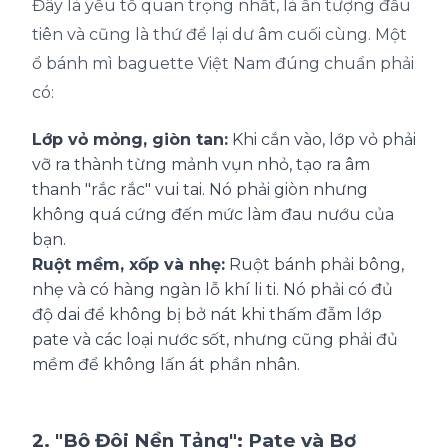
Đây là yếu tố quan trọng nhất, là ấn tượng đầu
tiên và cũng là thứ để lại dư âm cuối cùng. Một
ổ bánh mì baguette Việt Nam đúng chuẩn phải
có:
Lớp vỏ mỏng, giòn tan:
Khi cắn vào, lớp vỏ phải
vỡ ra thành từng mảnh vụn nhỏ, tạo ra âm
thanh "rắc rắc" vui tai. Nó phải giòn nhưng
không quá cứng đến mức làm đau nướu của
bạn.
Ruột mềm, xốp và nhẹ:
Ruột bánh phải bông,
nhẹ và có hàng ngàn lỗ khí li ti. Nó phải có đủ
độ dai để không bị bở nát khi thấm đẫm lớp
pate và các loại nước sốt, nhưng cũng phải đủ
mềm để không lấn át phần nhân.
2. "Bộ Đôi Nền Tảng": Pate và Bơ