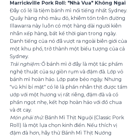
Marrickville Pork Roll: "Nhà Vua" Không Ngai
Đây có lẽ là tiệm bánh mì nổi tiếng nhất Sydney.
Quầy hàng nhỏ màu đỏ, khiêm tốn trên đường
Illawarra này luôn có một hàng dài người kiên
nhẫn xếp hàng, bất kể thời gian trong ngày.
Danh tiếng của nó đã vượt ra ngoài biên giới của
một khu phố, trở thành một biểu tượng của cả
Sydney.
Trải nghiệm:
Ổ bánh mì ở đây là một tác phẩm
nghệ thuật của sự giòn rụm và đậm đà. Lớp vỏ
bánh mì hoàn hảo. Lớp pate béo ngậy. Nhưng
"vũ khí bí mật" có lẽ là phần nhân thịt được tẩm
ướp với một hương vị rất riêng, đậm đà và có
phần ngọt nhẹ, kết hợp hoàn hảo với đồ chua
và ớt cay.
Món phải thử:
Bánh Mì Thịt Nguội (Classic Pork
Roll) là một lựa chọn kinh điển. Nếu thích vị
đậm đà hơn, hãy thử Bánh Mì Thịt Nướng