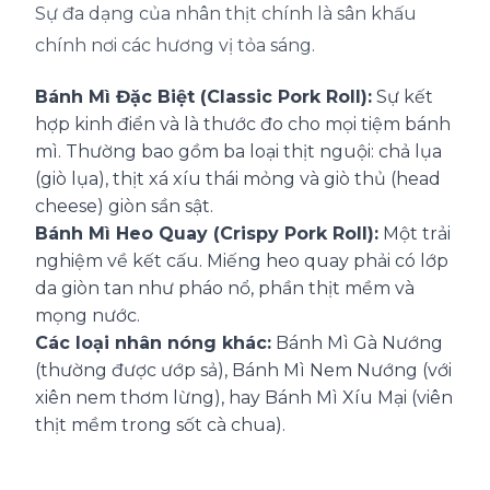
Sự đa dạng của nhân thịt chính là sân khấu
chính nơi các hương vị tỏa sáng.
Bánh Mì Đặc Biệt (Classic Pork Roll):
Sự kết
hợp kinh điển và là thước đo cho mọi tiệm bánh
mì. Thường bao gồm ba loại thịt nguội: chả lụa
(giò lụa), thịt xá xíu thái mỏng và giò thủ (head
cheese) giòn sần sật.
Bánh Mì Heo Quay (Crispy Pork Roll):
Một trải
nghiệm về kết cấu. Miếng heo quay phải có lớp
da giòn tan như pháo nổ, phần thịt mềm và
mọng nước.
Các loại nhân nóng khác:
Bánh Mì Gà Nướng
(thường được ướp sả), Bánh Mì Nem Nướng (với
xiên nem thơm lừng), hay Bánh Mì Xíu Mại (viên
thịt mềm trong sốt cà chua).