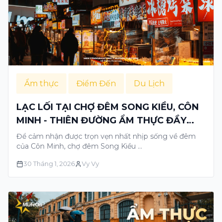
Ẩm thực
Điểm Đến
Du Lịch
LẠC LỐI TẠI CHỢ ĐÊM SONG KIỀU, CÔN
MINH - THIÊN ĐƯỜNG ẨM THỰC ĐẦY
SẮC MÀU
Để cảm nhận được trọn vẹn nhất nhịp sống về đêm
của Côn Minh, chợ đêm Song Kiều …
30 Tháng 1, 2026
Vy Vy