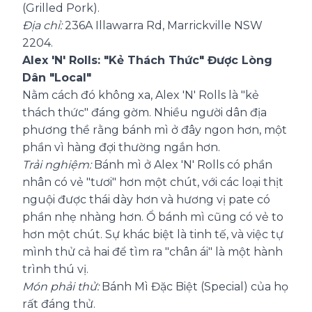
(Grilled Pork).
Địa chỉ:
236A Illawarra Rd, Marrickville NSW
2204.
Alex 'N' Rolls: "Kẻ Thách Thức" Được Lòng
Dân "Local"
Nằm cách đó không xa, Alex 'N' Rolls là "kẻ
thách thức" đáng gờm. Nhiều người dân địa
phương thề rằng bánh mì ở đây ngon hơn, một
phần vì hàng đợi thường ngắn hơn.
Trải nghiệm:
Bánh mì ở Alex 'N' Rolls có phần
nhân có vẻ "tươi" hơn một chút, với các loại thịt
nguội được thái dày hơn và hương vị pate có
phần nhẹ nhàng hơn. Ổ bánh mì cũng có vẻ to
hơn một chút. Sự khác biệt là tinh tế, và việc tự
mình thử cả hai để tìm ra "chân ái" là một hành
trình thú vị.
Món phải thử:
Bánh Mì Đặc Biệt (Special) của họ
rất đáng thử.