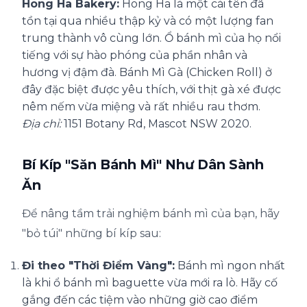
Hong Ha Bakery:
Hong Ha là một cái tên đã
tồn tại qua nhiều thập kỷ và có một lượng fan
trung thành vô cùng lớn. Ổ bánh mì của họ nổi
tiếng với sự hào phóng của phần nhân và
hương vị đậm đà. Bánh Mì Gà (Chicken Roll) ở
đây đặc biệt được yêu thích, với thịt gà xé được
nêm nếm vừa miệng và rất nhiều rau thơm.
Địa chỉ:
1151 Botany Rd, Mascot NSW 2020.
Bí Kíp "Săn Bánh Mì" Như Dân Sành
Ăn
Để nâng tầm trải nghiệm bánh mì của bạn, hãy
"bỏ túi" những bí kíp sau:
Đi theo "Thời Điểm Vàng":
Bánh mì ngon nhất
là khi ổ bánh mì baguette vừa mới ra lò. Hãy cố
gắng đến các tiệm vào những giờ cao điểm