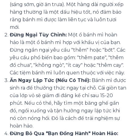
(sáng sớm, giờ ăn trưa). Một hàng dài người xếp
hàng thường là một dấu hiệu tốt, nó đảm bảo
rằng bánh mì được làm liên tục và luôn tươi
mới.
Đừng Ngại Tùy Chỉnh:
Một ổ bánh mì hoàn
hảo là một ổ bánh mì hợp với khẩu vị của bạn.
Đừng ngần ngại yêu cầu "thêm" hoặc "bớt". Các
yêu cầu phổ biến bao gồm: "thêm pate", "thêm
đồ chua", "không ngò", "ít cay" hoặc "thêm cay".
Các tiệm bánh mì luôn quen thuộc với việc này.
Ăn Ngay Lập Tức (Nếu Có Thể):
Bánh mì được
sinh ra để thưởng thức ngay tại chỗ. Cái giòn tan
của lớp vỏ sẽ giảm đi đáng kể chỉ sau 15-20
phút. Nếu có thể, hãy tìm một băng ghế gần
đó, ngồi xuống và tận hưởng ngay lập tức khi
nó còn nóng hổi. Đó là cách để trải nghiệm sự
hoàn hảo.
Đừng Bỏ Qua "Bạn Đồng Hành" Hoàn Hảo: