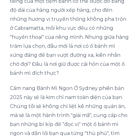
tiếng của một tiệm bánh có thể được đo bằng
độ dài của hàng người xếp hàng, cho đến
những hương vị truyền thống không pha trộn
ở Cabramatta, mỗi khu vực đều có những
"huyền thoại" của riêng mình. Nhưng giữa hàng
trăm lựa chọn, đâu mới là nơi có ổ bánh mì
xứng đáng để bạn vượt đường xa, kiên nhẫn
chờ đợi? Đâu là nơi giữ được cái hồn của một ổ
bánh mì đích thực?
Cẩm nang Bánh Mì Ngon Ở Sydney phiên bản
2025 này sẽ là kim chỉ nam toàn diện của bạn.
Chúng tôi sẽ không chỉ liệt kê những quán ăn,
mà sẽ là một hành trình "giải mã", cung cấp cho
bạn những bí kíp để "đọc vị" một ổ bánh mì
ngon và dẫn lối bạn qua từng "thủ phủ", tìm