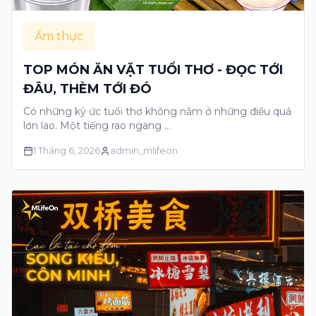
Ẩm thực
TOP MÓN ĂN VẶT TUỔI THƠ - ĐỌC TỚI
ĐÂU, THÈM TỚI ĐÓ
Có những ký ức tuổi thơ không nằm ở những điều quá
lớn lao. Một tiếng rao ngang …
1 Tháng 6, 2026
admin_mlifeon