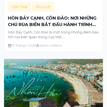
Văn hoá
Du Lịch
HÒN BẢY CẠNH, CÔN ĐẢO: NƠI NHỮNG
CHÚ RÙA BIỂN BẮT ĐẦU HÀNH TRÌNH
TRỞ VỀ BIỂN
Hòn Bảy Cạnh, Côn Đảo là một trong những điểm bảo
tồn rùa biển quan trọng của Việt …
27 Tháng 7, 2026
admin_mlifeon