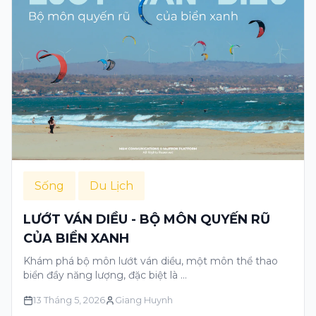
Sống
Du Lịch
LƯỚT VÁN DIỀU - BỘ MÔN QUYẾN RŨ
CỦA BIỂN XANH
Khám phá bộ môn lướt ván diều, một môn thể thao
biển đầy năng lượng, đặc biệt là …
13 Tháng 5, 2026
Giang Huynh