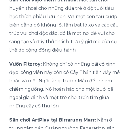
huyền thoại cho những đứa trẻ ở độ tuổi tiểu
học thích phiêu lưu hơn. Với một con tàu cướp
biển bằng gỗ khổng lồ, tấm bạt lò xo và các cấu
trúc vui chơi độc đáo, đó là một nơi để vui chơi
sáng tạo và đầy thử thách. Lưu ý giờ mở cửa cụ
thể do cộng đồng điều hành.
Vườn Fitzroy:
Không chỉ có những bãi cỏ xinh
đẹp, công viên này còn có Cây Thần tiên đầy mê
hoặc và một Ngôi làng Tudor Mẫu để trẻ em
chiêm ngưỡng. Nó hoàn hảo cho một buổi dã
ngoại gia đình và một trò chơi trốn tìm giữa
những cây cổ thụ lớn.
Sân chơi ArtPlay tại Birrarung Marr:
Nằm ở
trung tâm gần Quảng trường Federation, sân