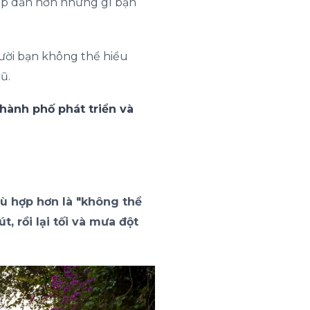
ấp dẫn hơn những gì bạn
ười bạn không thể hiểu
ũ.
ành phố phát triển và
phù hợp hơn là "không thể
, rồi lại tối và mưa đột