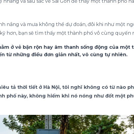
 nhàng và sâu sắc về Sài Gòn để thấy một thành phố h
ánh nắng và mưa không thể dự đoán, đôi khi như một ng
ỹ hơn, bạn sẽ tìm thấy một thành phố vô cùng quyến r
ằm ở vẻ bận rộn hay âm thanh sống động của một th
ến từ những điều đơn giản nhất, vô cùng tự nhiên.
iêu tả thời tiết ở Hà Nội, tôi nghĩ không có từ nào 
ành phố này, không hiếm khi nó nóng như đốt một phút