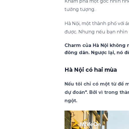
Khám phá một góc nhìn nhẹ
tưởng tượng.
Hà Nội, một thành phố với 
được. Nhưng nếu bạn nhìn k
Charm của Hà Nội không n
đông dân. Ngược lại, nó đ
Hà Nội có hai mùa
Nếu tôi chỉ có một từ để m
dự đoán". Bởi vì trong th
ngột.