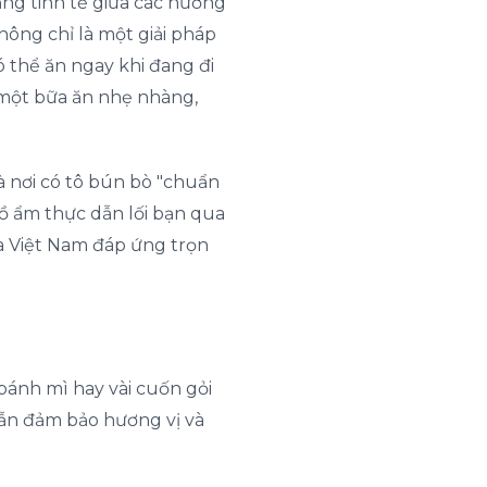
ằng tinh tế giữa các hương
hông chỉ là một giải pháp
 thể ăn ngay khi đang đi
 một bữa ăn nhẹ nhàng,
à nơi có tô bún bò "chuẩn
đồ ẩm thực dẫn lối bạn qua
a Việt Nam đáp ứng trọn
 bánh mì hay vài cuốn gỏi
vẫn đảm bảo hương vị và