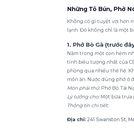
Những Tô Bún, Phở N
Không có gì tuyệt vời hơn 
lạnh. Đó không chỉ là một b
1. Phở Bò Gà (trước 
Nằm trong một con hẻm nhỏ
tính biểu tượng nhất của C
phòng qua nhiều thế hệ. Kh
món ăn. Nước dùng phở ở đâ
Món phải thử:
Phở Bò Tái Nạ
Lý tưởng cho:
Một bữa trưa p
Thông tin chi tiết:
Địa chỉ:
241 Swanston St, M