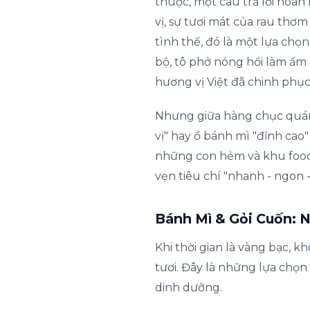
thuộc, một câu trả lời hoàn
vị, sự tươi mát của rau thơm
tình thế, đó là một lựa chọ
bộ, tô phở nóng hổi làm ấm
hương vị Việt đã chinh phục
Nhưng giữa hàng chục quán ă
vị" hay ổ bánh mì "đỉnh cao"
những con hẻm và khu food 
vẹn tiêu chí "nhanh - ngon -
Bánh Mì & Gỏi Cuốn: 
Khi thời gian là vàng bạc, k
tươi. Đây là những lựa chọ
dinh dưỡng.