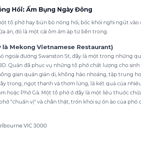
óng Hổi: Ấm Bụng Ngày Đông
một tô phở hay bún bò nóng hổi, bốc khói nghi ngút và
ữa ăn, đó là một cái ôm ấm áp từ bên trong.
đây là Mekong Vietnamese Restaurant)
 ngoài đường Swanston St, đây là một trong những qu
BD. Quán đã phục vụ những tô phở chất lượng cho sinh 
ông gian quán giản dị, không hào nhoáng, tập trung ho
y trong, ngọt thanh và thơm lừng, là kết quả của nhiề
m hoặc Phở Gà. Một tô phở ở đây là một liều thuốc chữa
hở "chuẩn vị" và chân thật, trốn khỏi sự ồn ào của phố 
elbourne VIC 3000