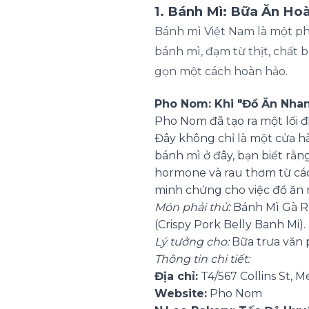
1. Bánh Mì: Bữa Ăn Ho
Bánh mì Việt Nam là một phá
bánh mì, đạm từ thịt, chất b
gọn một cách hoàn hảo.
Pho Nom: Khi "Đồ Ăn Nha
Pho Nom đã tạo ra một lối 
Đây không chỉ là một cửa h
bánh mì ở đây, bạn biết rằ
hormone và rau thơm từ các
minh chứng cho việc đồ ăn n
Món phải thử:
Bánh Mì Gà Ro
(Crispy Pork Belly Banh Mi).
Lý tưởng cho:
Bữa trưa văn 
Thông tin chi tiết:
Địa chỉ:
T4/567 Collins St,
Website:
Pho Nom