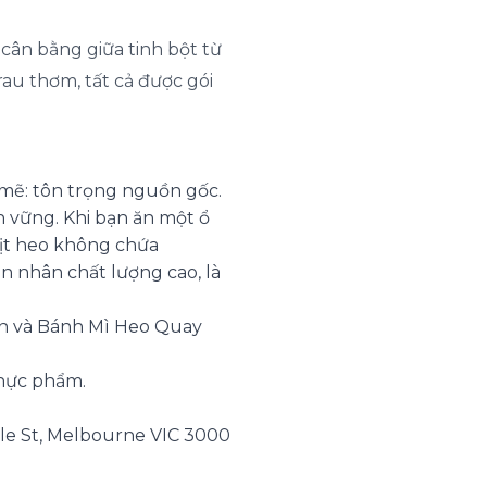
cân bằng giữa tinh bột từ
rau thơm, tất cả được gói
 mẽ: tôn trọng nguồn gốc.
 vững. Khi bạn ăn một ổ
hịt heo không chứa
n nhân chất lượng cao, là
iòn và Bánh Mì Heo Quay
hực phẩm.
le St, Melbourne VIC 3000