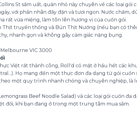
ollins St sầm uất, quán nhỏ này chuyên về các loại gỏi 
gày, với phần nhân đầy đặn và tươi ngon. Nước chấm, 
 rất vừa miệng, làm tôn lên hương vị của cuốn gỏi.
Thịt truyền thống và Bún Thịt Nướng (nếu bạn có thêm
thy, nhanh gọn và không gây cảm giác nặng bụng.
St, Melbourne VIC 3000
ối
ực Việt rất thành công, Roll'd có mặt ở hầu hết các kh
l...). Họ mang đến một thực đơn đa dạng từ gỏi cuốn (h
heo một quy trình nhanh chóng và chuyên nghiệp, là lựa
emongrass Beef Noodle Salad) và các loại gỏi cuốn đa d
yệt đối, khi bạn đang ở trong một trung tâm mua sắm.