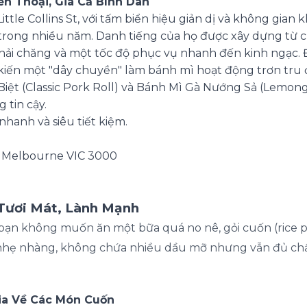
ền Thoại, Giá Cả Bình Dân
tle Collins St, với tấm biển hiệu giản dị và không gian 
rong nhiều năm. Danh tiếng của họ được xây dựng từ 
 phải chăng và một tốc độ phục vụ nhanh đến kinh ngạc.
 kiến một "dây chuyền" làm bánh mì hoạt động trơn tru
iệt (Classic Pork Roll) và Bánh Mì Gà Nướng Sả (Lemong
 tin cậy.
nhanh và siêu tiết kiệm.
St, Melbourne VIC 3000
 Tươi Mát, Lành Mạnh
ạn không muốn ăn một bữa quá no nê, gỏi cuốn (rice pap
nhẹ nhàng, không chứa nhiều dầu mỡ nhưng vẫn đủ chất
ia Về Các Món Cuốn