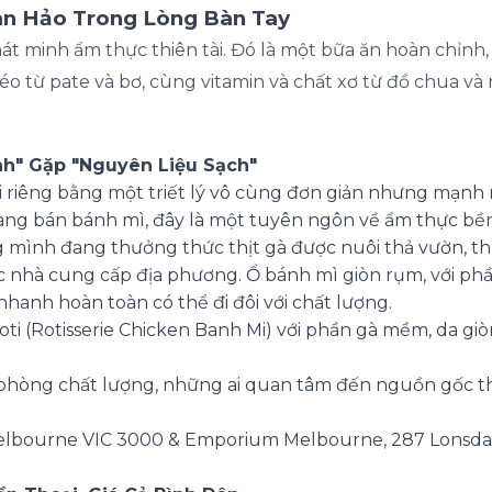
àn Hảo Trong Lòng Bàn Tay
t minh ẩm thực thiên tài. Đó là một bữa ăn hoàn chỉnh, 
éo từ pate và bơ, cùng vitamin và chất xơ từ đồ chua và 
nh" Gặp "Nguyên Liệu Sạch"
đi riêng bằng một triết lý vô cùng đơn giản nhưng mạnh
àng bán bánh mì, đây là một tuyên ngôn về ẩm thực bền
ng mình đang thưởng thức thịt gà được nuôi thả vườn, t
 nhà cung cấp địa phương. Ổ bánh mì giòn rụm, với phầ
hanh hoàn toàn có thể đi đôi với chất lượng.
ti (Rotisserie Chicken Banh Mi) với phần gà mềm, da g
phòng chất lượng, những ai quan tâm đến nguồn gốc t
 Melbourne VIC 3000 & Emporium Melbourne, 287 Lonsda