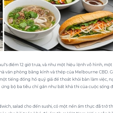
l's điểm 12 giờ trưa, và như một hiệu lệnh vô hình, một
hà văn phòng bằng kính và thép của Melbourne CBD. Giờ
 một tiếng đồng hồ quý giá để thoát khỏi bàn làm việc, n
ứng bộ ba tiêu chí gần như bất khả thi của cuộc sống đô
dwich, salad cho đến sushi, có một nền ẩm thực đã trở t