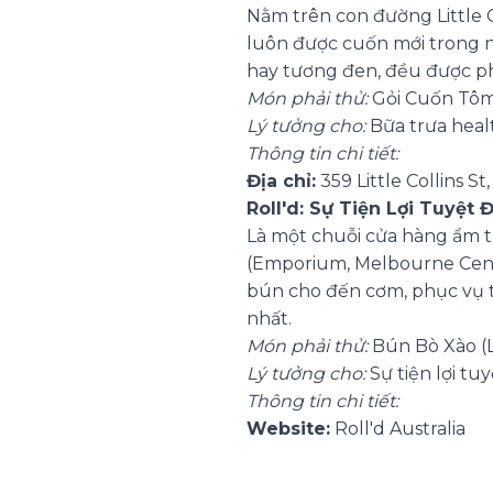
Nằm trên con đường Little C
luôn được cuốn mới trong n
hay tương đen, đều được pha
Món phải thử:
Gỏi Cuốn Tôm 
Lý tưởng cho:
Bữa trưa heal
Thông tin chi tiết:
Địa chỉ:
359 Little Collins 
Roll'd: Sự Tiện Lợi Tuyệt Đ
Là một chuỗi cửa hàng ẩm th
(Emporium, Melbourne Centra
bún cho đến cơm, phục vụ t
nhất.
Món phải thử:
Bún Bò Xào (L
Lý tưởng cho:
Sự tiện lợi tu
Thông tin chi tiết:
Website:
Roll'd Australia