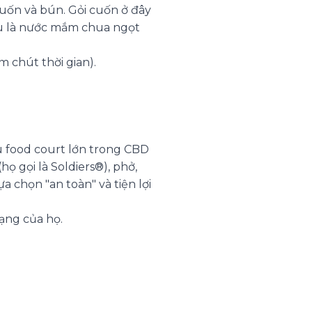
cuốn và bún. Gỏi cuốn ở đây
dù là nước mắm chua ngọt
 chút thời gian).
u food court lớn trong CBD
ọ gọi là Soldiers®), phở,
 chọn "an toàn" và tiện lợi
ạng của họ.