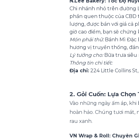
N.Lee Bakery: Tốc Độ Huy
Chi nhánh nhỏ trên đường Lit
phần quen thuộc của CBD t
lượng, được bán với giá cả
giờ cao điểm, bạn sẽ chứng
Món phải thử:
Bánh Mì Đặc B
hương vị truyền thống, đáng
Lý tưởng cho:
Bữa trưa siêu 
Thông tin chi tiết:
Địa chỉ:
224 Little Collins 
2. Gỏi Cuốn: Lựa Chọn
Vào những ngày ấm áp, khi b
hoàn hảo. Chúng tươi mát, 
rau xanh.
VN Wrap & Roll: Chuyên G