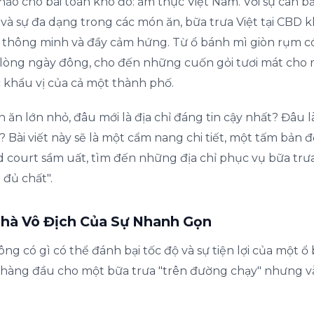
 hảo cho bài toán khó đó: ẩm thực Việt Nam. Với sự cân b
 và sự đa dạng trong các món ăn, bữa trưa Việt tại CBD k
n thông minh và đầy cảm hứng. Từ ổ bánh mì giòn rụm có
 lòng ngày đông, cho đến những cuốn gỏi tươi mát cho
 khẩu vị của cả một thành phố.
n lớn nhỏ, đâu mới là địa chỉ đáng tin cậy nhất? Đâu l
? Bài viết này sẽ là một cẩm nang chi tiết, một tấm bản 
court sầm uất, tìm đến những địa chỉ phục vụ bữa trư
 đủ chất".
Nhà Vô Địch Của Sự Nhanh Gọn
hông có gì có thể đánh bại tốc độ và sự tiện lợi của một ổ
n hàng đầu cho một bữa trưa "trên đường chạy" nhưng 