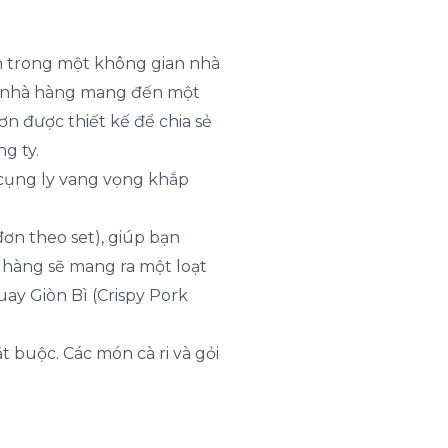
m trong một không gian nhà
n, nhà hàng mang đến một
ơn được thiết kế để chia sẻ
g ty.
, cụng ly vang vọng khắp
ơn theo set), giúp bạn
 hàng sẽ mang ra một loạt
ay Giòn Bì (Crispy Pork
 buộc. Các món cà ri và gỏi