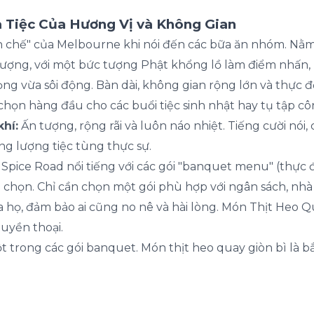
a Tiệc Của Hương Vị và Không Gian
h chế" của Melbourne khi nói đến các bữa ăn nhóm. Nằ
 tượng, với một bức tượng Phật khổng lồ làm điểm nhấ
ng vừa sôi động. Bàn dài, không gian rộng lớn và thực đ
chọn hàng đầu cho các buổi tiệc sinh nhật hay tụ tập côn
hí:
Ấn tượng, rộng rãi và luôn náo nhiệt. Tiếng cười nói
ng lượng tiệc tùng thực sự.
Spice Road nổi tiếng với các gói "banquet menu" (thực đ
 chọn. Chỉ cần chọn một gói phù hợp với ngân sách, nhà
 họ, đảm bảo ai cũng no nê và hài lòng. Món Thịt Heo Qu
huyền thoại.
trong các gói banquet. Món thịt heo quay giòn bì là bắt