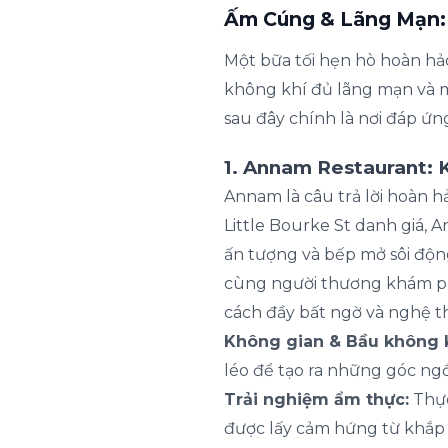
Ấm Cúng & Lãng Mạn:
Một bữa tối hẹn hò hoàn hả
không khí đủ lãng mạn và 
sau đây chính là nơi đáp ứ
1. Annam Restaurant:
Annam là câu trả lời hoàn h
Little Bourke St danh giá, 
ấn tượng và bếp mở sôi động
cùng người thương khám phá
cách đầy bất ngờ và nghệ t
Không gian & Bầu không k
léo để tạo ra những góc ngồ
Trải nghiệm ẩm thực:
Thực
được lấy cảm hứng từ khắp