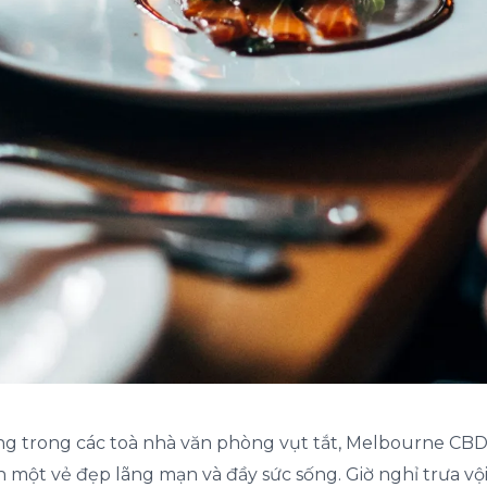
g trong các toà nhà văn phòng vụt tắt, Melbourne CBD c
 một vẻ đẹp lãng mạn và đầy sức sống. Giờ nghỉ trưa vộ