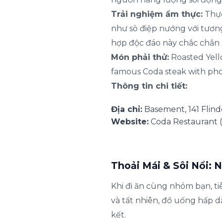
Trải nghiệm ẩm thực:
Thực
như sò điệp nướng với tương
hợp độc đáo này chắc chắn s
Món phải thử:
Roasted Yello
famous Coda steak with pho
Thông tin chi tiết:
Địa chỉ:
Basement, 141 Flin
Website:
Coda Restaurant
(
Thoải Mái & Sôi Nổi:
Khi đi ăn cùng nhóm bạn, ti
và tất nhiên, đồ uống hấp 
kết.