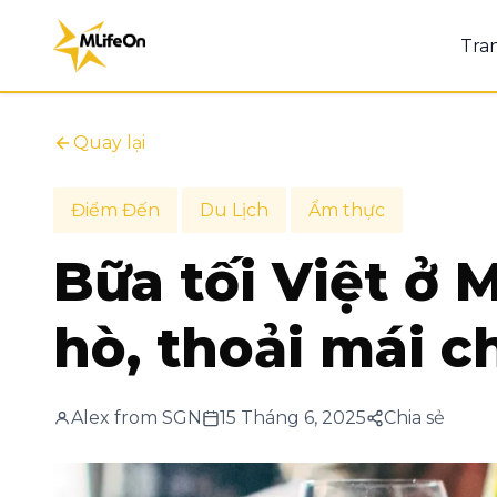
Tra
Quay lại
Điểm Đến
Du Lịch
Ẩm thực
Bữa tối Việt ở
hò, thoải mái 
Alex from SGN
15 Tháng 6, 2025
Chia sẻ