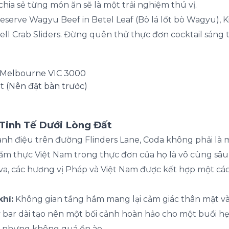
chia sẻ từng món ăn sẽ là một trải nghiệm thú vị.
serve Wagyu Beef in Betel Leaf (Bò lá lốt bò Wagyu), Ki
l Crab Sliders. Đừng quên thử thực đơn cocktail sáng t
, Melbourne VIC 3000
t
(Nên đặt bàn trước)
 Tinh Tế Dưới Lòng Đất
h điệu trên đường Flinders Lane, Coda không phải là 
 thực Việt Nam trong thực đơn của họ là vô cùng sâu sắ
va, các hương vị Pháp và Việt Nam được kết hợp một c
hí:
Không gian tầng hầm mang lại cảm giác thân mật và
 bar dài tạo nên một bối cảnh hoàn hảo cho một buổi hẹ
 nhưng không quá ồn ào.