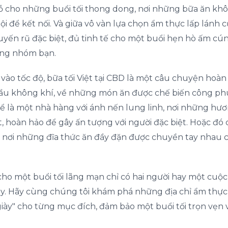
ỗ cho những buổi tối thong dong, nơi những bữa ăn kh
ội để kết nối. Và giữa vô vàn lựa chọn ẩm thực lấp lánh 
ến rũ đặc biệt, đủ tinh tế cho một buổi hẹn hò ấm cúng,
ùng nhóm bạn.
 vào tốc độ, bữa tối Việt tại CBD là một câu chuyện hoàn
ầu không khí, về những món ăn được chế biến công phu
thể là một nhà hàng với ánh nến lung linh, nơi những h
 hoàn hảo để gây ấn tượng với người đặc biệt. Hoặc đó
ạc, nơi những đĩa thức ăn đầy đặn được chuyền tay nhau
o một buổi tối lãng mạn chỉ có hai người hay một cuộc 
ậy. Hãy cùng chúng tôi khám phá những địa chỉ ẩm thực 
iày" cho từng mục đích, đảm bảo một buổi tối trọn vẹn 