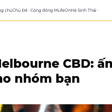
ng chủ
Chủ Đề
Cộng đồng MLifeOn
Hệ Sinh Thái
 Melbourne CBD: 
cho nhóm bạn