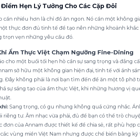
 Điểm Hẹn Lý Tưởng Cho Các Cặp Đôi
o cần nhiều hơn là chỉ đồ ăn ngon. Nó cần một không gi
một thực đơn đủ tinh tế để tạo nên những khoảnh khắ
ng trọn vẹn những yêu cầu đó.
 Khi Ẩm Thực Việt Chạm Ngưỡng Fine-Dining
ảo cho một buổi tối hẹn hò cần sự sang trọng và đẳng c
Annam sở hữu một không gian hiện đại, tinh tế với ánh s
. Đây không phải là nơi bạn tìm đến để ăn một tô phở t
 sự sáng tạo của ẩm thực Việt, khi những hương vị qu
huật.
hí:
Sang trọng, có gu nhưng không quá cứng nhắc. Ánh
i riêng tư. Âm nhạc vừa phải, đủ để bạn có thể trò chuyệ
 đơn của Annam được thiết kế để chia sẻ, rất phù hợp c
 các vùng miền Việt Nam nhưng được chế biến bằng kỹ 