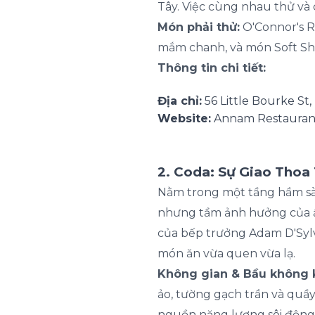
Tây. Việc cùng nhau thử và 
Món phải thử:
O'Connor's Re
mắm chanh, và món Soft Shel
Thông tin chi tiết:
Địa chỉ:
56 Little Bourke St
Website:
Annam Restauran
2. Coda: Sự Giao Thoa
Nằm trong một tầng hầm sàn
nhưng tầm ảnh hưởng của ẩm
của bếp trưởng Adam D'Syl
món ăn vừa quen vừa lạ.
Không gian & Bầu không k
ảo, tường gạch trần và quầy
nguồn năng lượng sôi động