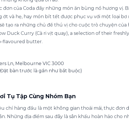
 đơn của Coda đầy những món ăn bùng nổ hương vị. B
 ớt và hẹ, hay món bít tết được phục vụ với một loại b
ẽ tạo ra những chủ đề thú vị cho cuộc trò chuyện của h
w Duck Curry (Cà ri vịt quay), a selection of their fresh
-flavoured butter.
ders Ln, Melbourne VIC 3000
Đặt bàn trước là gần như bắt buộc)
 Nơi Tụ Tập Cùng Nhóm Bạn
êu chí hàng đầu là một không gian thoải mái, thực đơn dễ
dẫn. Những địa điểm sau đây là sân khấu hoàn hảo cho 