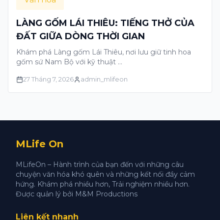
LÀNG GỐM LÁI THIÊU: TIẾNG THỞ CỦA
ĐẤT GIỮA DÒNG THỜI GIAN
Khám phá Làng gốm Lái Thiêu, nơi lưu giữ tinh hoa
gốm sứ Nam Bộ với kỹ thuật …
27 Tháng 7, 2026
admin_mlifeon
MLife On
MLifeOn – Hành trình của bạn đến với những câu
chuyện văn hóa khó quên và những kết nối đầy cảm
hứng. Khám phá nhiều hơn, Trải nghiệm nhiều hơn.
Được quản lý bởi M&M Productions
Liên kết nhanh