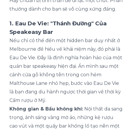
Hãy chuẩn bị tinh thần để đi lạc một chút. Phần
thưởng dành cho bạn sẽ vô cùng xứng đáng.
1. Eau De Vie: "Thánh Đường" Của
Speakeasy Bar
Nếu chỉ có thể đến một hidden bar duy nhất ở
Melbourne để hiểu về khái niệm này, đó phải là
Eau De Vie. Đây là định nghĩa hoàn hảo của một
quán bar speakeasy hiện đại. Ẩn mình sau một
cánh cửa gỗ không tên trong con hẻm
Malthouse Lane nhỏ hẹp, bước vào Eau De Vie
là bạn đang du hành ngược thời gian về thời kỳ
Cấm rượu ở Mỹ.
Không gian & Bầu không khí:
Nội thất da sang
trọng, ánh sáng vàng mờ ảo, những kệ rượu
cao vút và một quầy bar khổng lồ tạo nên một