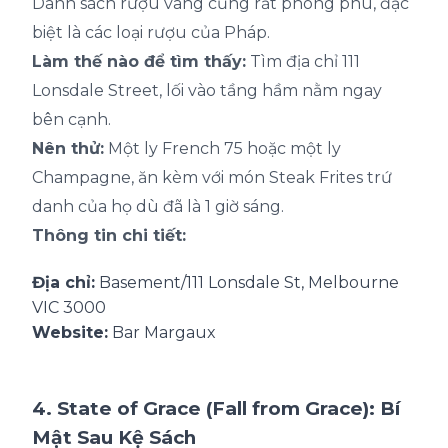
Danh sách rượu vang cũng rất phong phú, đặc
biệt là các loại rượu của Pháp.
Làm thế nào để tìm thấy:
Tìm địa chỉ 111
Lonsdale Street, lối vào tầng hầm nằm ngay
bên cạnh.
Nên thử:
Một ly French 75 hoặc một ly
Champagne, ăn kèm với món Steak Frites trứ
danh của họ dù đã là 1 giờ sáng.
Thông tin chi tiết:
Địa chỉ:
Basement/111 Lonsdale St, Melbourne
VIC 3000
Website:
Bar Margaux
4. State of Grace (Fall from Grace): Bí
Mật Sau Kệ Sách