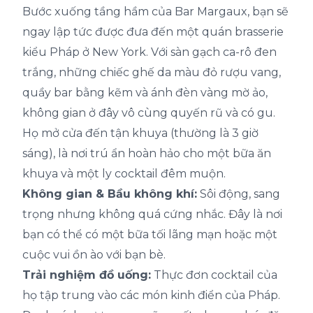
Bước xuống tầng hầm của Bar Margaux, bạn sẽ
ngay lập tức được đưa đến một quán brasserie
kiểu Pháp ở New York. Với sàn gạch ca-rô đen
trắng, những chiếc ghế da màu đỏ rượu vang,
quầy bar bằng kẽm và ánh đèn vàng mờ ảo,
không gian ở đây vô cùng quyến rũ và có gu.
Họ mở cửa đến tận khuya (thường là 3 giờ
sáng), là nơi trú ẩn hoàn hảo cho một bữa ăn
khuya và một ly cocktail đêm muộn.
Không gian & Bầu không khí:
Sôi động, sang
trọng nhưng không quá cứng nhắc. Đây là nơi
bạn có thể có một bữa tối lãng mạn hoặc một
cuộc vui ồn ào với bạn bè.
Trải nghiệm đồ uống:
Thực đơn cocktail của
họ tập trung vào các món kinh điển của Pháp.