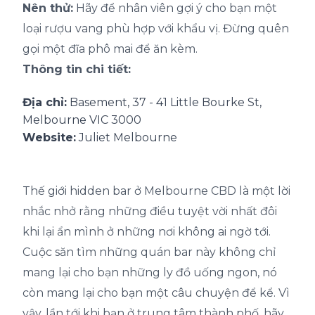
Nên thử:
Hãy để nhân viên gợi ý cho bạn một
loại rượu vang phù hợp với khẩu vị. Đừng quên
gọi một đĩa phô mai để ăn kèm.
Thông tin chi tiết:
Địa chỉ:
Basement, 37 - 41 Little Bourke St,
Melbourne VIC 3000
Website:
Juliet Melbourne
Thế giới hidden bar ở Melbourne CBD là một lời
nhắc nhở rằng những điều tuyệt vời nhất đôi
khi lại ẩn mình ở những nơi không ai ngờ tới.
Cuộc săn tìm những quán bar này không chỉ
mang lại cho bạn những ly đồ uống ngon, nó
còn mang lại cho bạn một câu chuyện để kể. Vì
vậy, lần tới khi bạn ở trung tâm thành phố, hãy