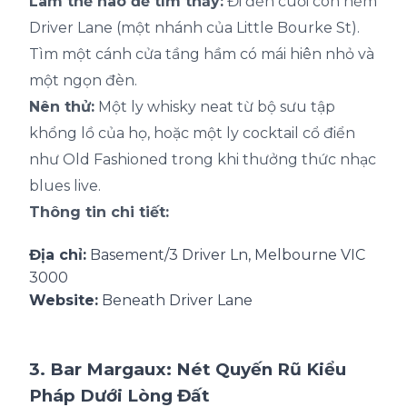
Làm thế nào để tìm thấy:
Đi đến cuối con hẻm
Driver Lane (một nhánh của Little Bourke St).
Tìm một cánh cửa tầng hầm có mái hiên nhỏ và
một ngọn đèn.
Nên thử:
Một ly whisky neat từ bộ sưu tập
khổng lồ của họ, hoặc một ly cocktail cổ điển
như Old Fashioned trong khi thưởng thức nhạc
blues live.
Thông tin chi tiết:
Địa chỉ:
Basement/3 Driver Ln, Melbourne VIC
3000
Website:
Beneath Driver Lane
3. Bar Margaux: Nét Quyến Rũ Kiểu
Pháp Dưới Lòng Đất