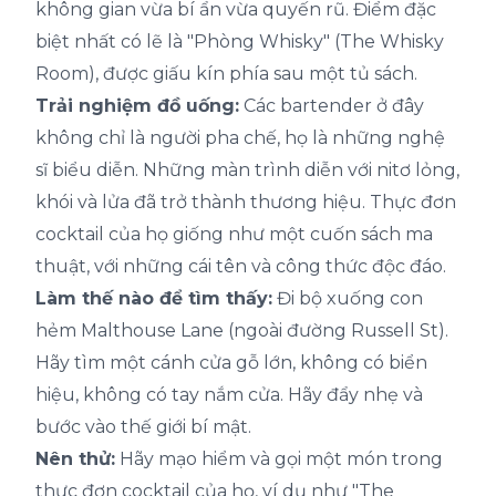
không gian vừa bí ẩn vừa quyến rũ. Điểm đặc
biệt nhất có lẽ là "Phòng Whisky" (The Whisky
Room), được giấu kín phía sau một tủ sách.
Trải nghiệm đồ uống:
Các bartender ở đây
không chỉ là người pha chế, họ là những nghệ
sĩ biểu diễn. Những màn trình diễn với nitơ lỏng,
khói và lửa đã trở thành thương hiệu. Thực đơn
cocktail của họ giống như một cuốn sách ma
thuật, với những cái tên và công thức độc đáo.
Làm thế nào để tìm thấy:
Đi bộ xuống con
hẻm Malthouse Lane (ngoài đường Russell St).
Hãy tìm một cánh cửa gỗ lớn, không có biển
hiệu, không có tay nắm cửa. Hãy đẩy nhẹ và
bước vào thế giới bí mật.
Nên thử:
Hãy mạo hiểm và gọi một món trong
thực đơn cocktail của họ, ví dụ như "The