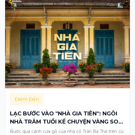
Điểm Đến
LẠC BƯỚC VÀO "NHÀ GIA TIÊN": NGÔI
NHÀ TRĂM TUỔI KỂ CHUYỆN VÀNG SON
MIỀN TÂY
Bước qua cánh cửa gỗ của nhà cổ Trần Bá Thế trên cù